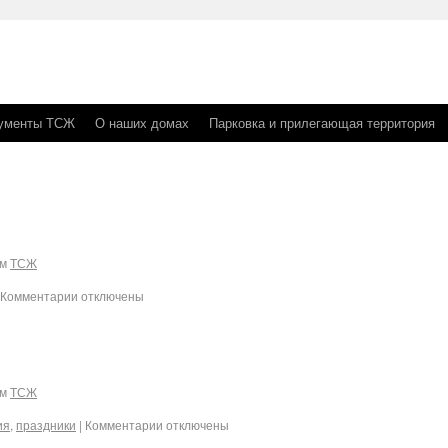
ументы ТСЖ
О наших домах
Парковка и прилегающая территория
ом
ТСЖ
Комментарии отключены
ом
ТСЖ
ия
,
праздники
|
Комментарии отключены