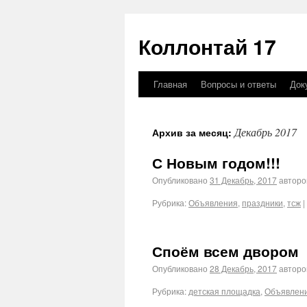
Коллонтай 17
Главная
Вопросы и ответы
Док
Декабрь 2017
Архив за месяц:
С Новым годом!!!
Опубликовано
31 Декабрь, 2017
автор
Рубрика:
Объявления
,
праздники
,
тсж
|
Споём всем двором
Опубликовано
28 Декабрь, 2017
автор
Рубрика:
детская площадка
,
Объявлен