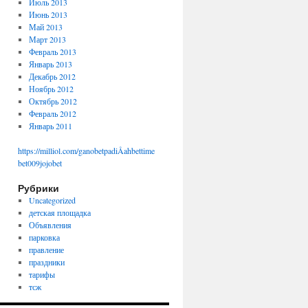
Июль 2013
Июнь 2013
Май 2013
Март 2013
Февраль 2013
Январь 2013
Декабрь 2012
Ноябрь 2012
Октябрь 2012
Февраль 2012
Январь 2011
https://milliol.com/
ganobet
padiÅahbet
time
bet009
jojobet
Рубрики
Uncategorized
детская площадка
Объявления
парковка
правление
праздники
тарифы
тсж