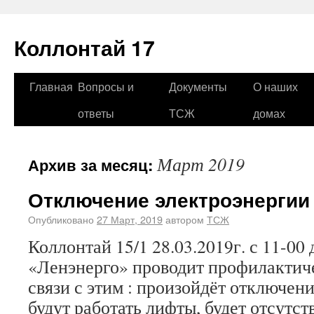
Коллонтай 17
Главная
Вопросы и
Документы
О наших
ответы
ТСЖ
домах
Март 2019
Архив за месяц:
Отключение электроэнергии 
Опубликовано
27 Март, 2019
автором
ТСЖ
Коллонтай 15/1 28.03.2019г. с 11-00 
«Ленэнерго» проводит профилактич
связи с этим : произойдёт отключени
будут работать лифты, будет отсутс