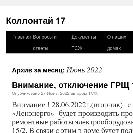
Коллонтай 17
Главная
Вопросы и
Документы
О наших
ответы
ТСЖ
домах
Июнь 2022
Архив за месяц:
Внимание, отключение ГРЩ 
Опубликовано
27 Июнь, 2022
автором
ТСЖ
Внимание ! 28.06.2022г.(вторник) с 
«Ленэнерго» будет производить пр
ремонтные работы электрооборудов
15/2. В связи с этим в доме будет п