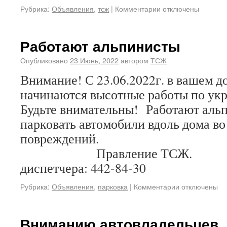
Рубрика:
Объявления
,
тсж
|
Комментарии отключены
Работают альпинисты
Опубликовано
23 Июнь, 2022
автором
ТСЖ
Внимание! С 23.06.2022г. в вашем до
начинаются высотные работы по ук
Будьте внимательны! Работают аль
парковать автомобили вдоль дома в
поврежден
Правление ТСЖ. 
диспетчера: 442-84-30
Рубрика:
Объявления
,
парковка
|
Комментарии отключены
Вниманию автовладельцев