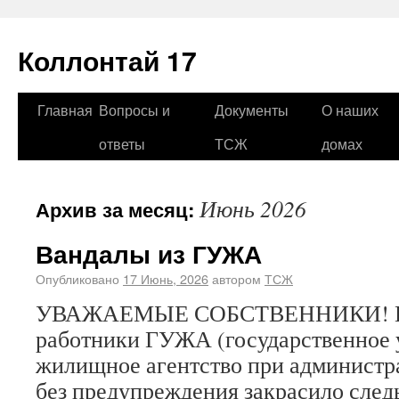
Коллонтай 17
Главная
Вопросы и
Документы
О наших
ответы
ТСЖ
домах
Июнь 2026
Архив за месяц:
Вандалы из ГУЖА
Опубликовано
17 Июнь, 2026
автором
ТСЖ
УВАЖАЕМЫЕ СОБСТВЕННИКИ! На
работники ГУЖА (государственное
жилищное агентство при администра
без предупреждения закрасило след