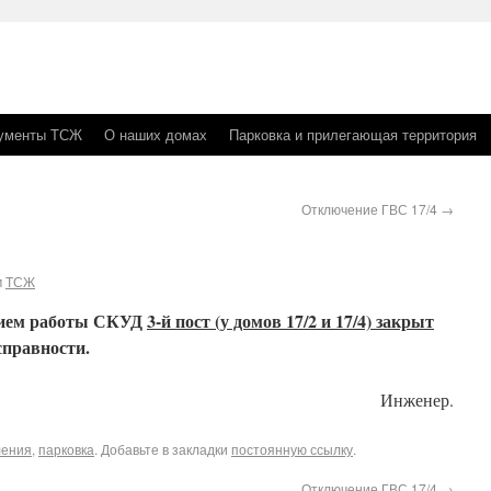
ументы ТСЖ
О наших домах
Парковка и прилегающая территория
Отключение ГВС 17/4
→
м
ТСЖ
ением работы СКУД
3-й пост (у домов 17/2 и 17/4) закрыт
справности.
Инженер.
ления
,
парковка
. Добавьте в закладки
постоянную ссылку
.
Отключение ГВС 17/4
→