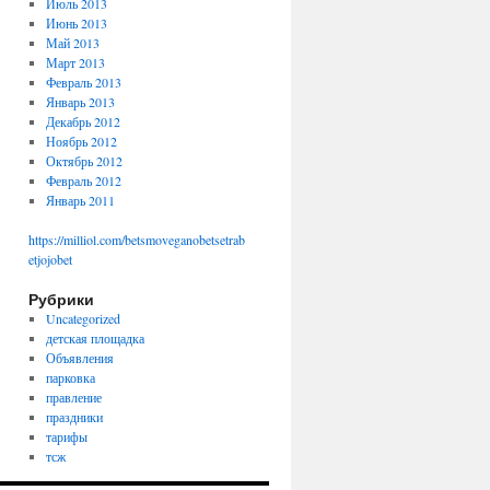
Июль 2013
Июнь 2013
Май 2013
Март 2013
Февраль 2013
Январь 2013
Декабрь 2012
Ноябрь 2012
Октябрь 2012
Февраль 2012
Январь 2011
https://milliol.com/
betsmove
ganobet
setrab
et
jojobet
Рубрики
Uncategorized
детская площадка
Объявления
парковка
правление
праздники
тарифы
тсж