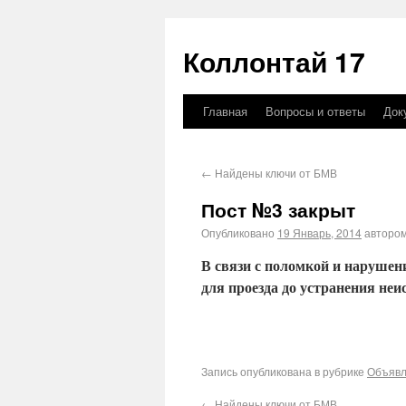
Коллонтай 17
Главная
Вопросы и ответы
Док
←
Найдены ключи от БМВ
Пост №3 закрыт
Опубликовано
19 Январь, 2014
авторо
В связи с поломкой и наруш
для проезда до устранения неи
Запись опубликована в рубрике
Объяв
←
Найдены ключи от БМВ